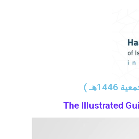
14هـ )