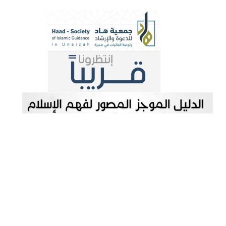
خطي
لى
لمحتوى