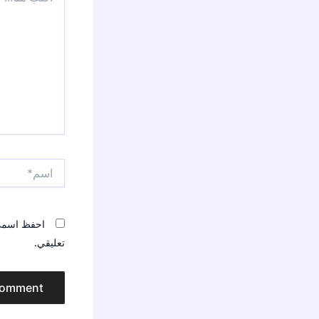
اسم*
احفظ اسمي، 
تعليقي.