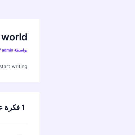
خطي
لى
لمحتوى
 world!
بواسطة
admin
/
tart writing!
1 فكرة عن “Hello world!”